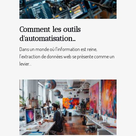
Comment les outils
d'automatisation
transforment l'extraction de
Dans un monde où l'information est reine,
données web
l'extraction de données web se présente comme un
levier...