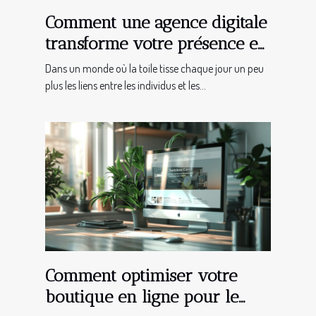
Comment une agence digitale
transforme votre présence en
ligne
Dans un monde où la toile tisse chaque jour un peu
plus les liens entre les individus et les...
Comment optimiser votre
boutique en ligne pour le