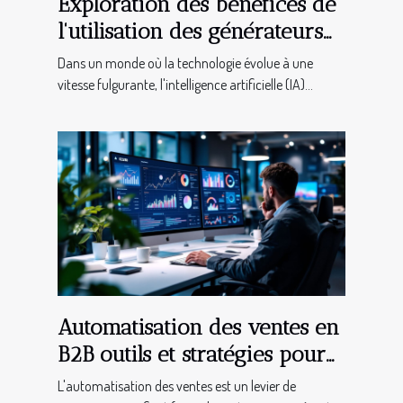
Exploration des bénéfices de
l'utilisation des générateurs
d'images IA pour les
Dans un monde où la technologie évolue à une
professionnels créatifs
vitesse fulgurante, l'intelligence artificielle (IA)...
Automatisation des ventes en
B2B outils et stratégies pour
une efficacité maximale
L'automatisation des ventes est un levier de