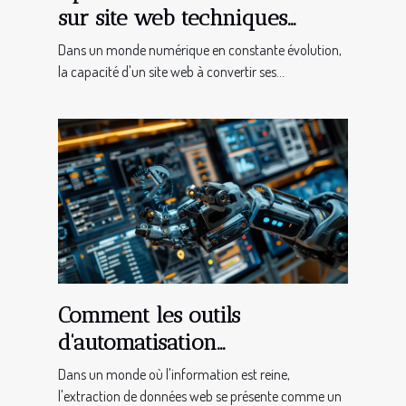
sur site web techniques
avancées pour transformer
Dans un monde numérique en constante évolution,
les visiteurs en clients
la capacité d'un site web à convertir ses...
Comment les outils
d'automatisation
transforment l'extraction de
Dans un monde où l'information est reine,
données web
l'extraction de données web se présente comme un