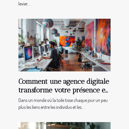
levier...
Comment une agence digitale
transforme votre présence en
ligne
Dans un monde où la toile tisse chaque jour un peu
plus les liens entre les individus et les...