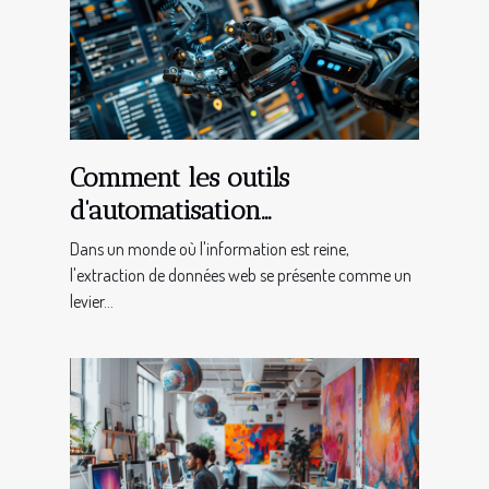
Comment les outils
d'automatisation
transforment l'extraction de
Dans un monde où l'information est reine,
données web
l'extraction de données web se présente comme un
levier...