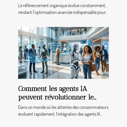
organique
Le référencement organique évolue constamment,
rendant l’optimisation avancée indispensable pour...
Comment les agents IA
peuvent révolutionner le
service client dans divers
Dans un monde où les attentes des consommateurs
secteurs ?
évoluent rapidement, l’intégration des agents IA...