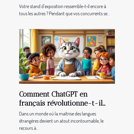
support de communication ?
Votre stand d'exposition ressemble-t-il encore à
tous les autres ? Pendant que vos concurrents se...
Comment ChatGPT en
français révolutionne-t-il
l'apprentissage des langues ?
Dans un monde où la maîtrise des langues
étrangères devient un atout incontournable, le
recours à...