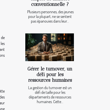
conventionnelle ?
Plusieurs personnes, des jeunes
pour la plupart, ne se sentent
pas épanouies dans leur...
t de
les
vant
ons
Gérer le turnover, un
défi pour les
ressources humaines
La gestion du turnover est un
ette
défi de taille pour les
départements de ressources
 des
humaines. Cette...
eur
'une