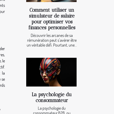
ents
Comment utiliser un
pour
simulateur de salaire
pour optimiser vos
finances personnelles
Découvrir les arcanes de sa
rémunération peut s'avérer être
un véritable défi. Pourtant, une...
der
res,
, le
tif.
 la
 se
rds
La psychologie du
consommateur
e
La psychologie du
consommateur B2B, ou