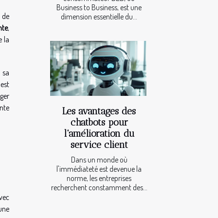
Business to Business, est une
r de
dimension essentielle du...
nte
,
e la
 sa
 est
ager
ente
Les avantages des
chatbots pour
l'amélioration du
service client
Dans un monde où
l'immédiateté est devenue la
norme, les entreprises
recherchent constamment des...
avec
une