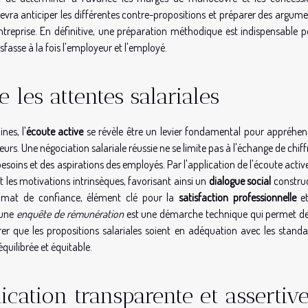
evra anticiper les différentes contre-propositions et préparer des argum
'entreprise. En définitive, une préparation méthodique est indispensable 
sfasse à la fois l'employeur et l'employé.
 les attentes salariales
nes, l'
écoute active
se révèle être un levier fondamental pour appréhen
urs. Une négociation salariale réussie ne se limite pas à l'échange de chiff
ins et des aspirations des employés. Par l'application de l'écoute active
les motivations intrinsèques, favorisant ainsi un
dialogue social
construc
climat de confiance, élément clé pour la
satisfaction professionnelle
et
 une
enquête de rémunération
est une démarche technique qui permet de
er que les propositions salariales soient en adéquation avec les standa
quilibrée et équitable.
ation transparente et assertiv