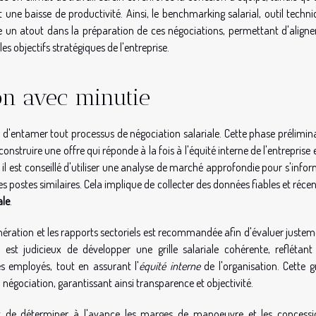
 une baisse de productivité. Ainsi, le benchmarking salarial, outil techn
re un atout dans la préparation de ces négociations, permettant d'aligne
es objectifs stratégiques de l'entreprise.
on avec minutie
 d'entamer tout processus de négociation salariale. Cette phase prélimin
ruire une offre qui réponde à la fois à l'équité interne de l'entreprise 
il est conseillé d'utiliser une analyse de marché approfondie pour s'info
es postes similaires. Cela implique de collecter des données fiables et réce
ale
.
munération et les rapports sectoriels est recommandée afin d'évaluer juste
 est judicieux de développer une grille salariale cohérente, reflétant
s employés, tout en assurant l'
équité interne
de l'organisation. Cette gr
 négociation, garantissant ainsi transparence et objectivité.
 de déterminer à l'avance les marges de manoeuvre et les concessi