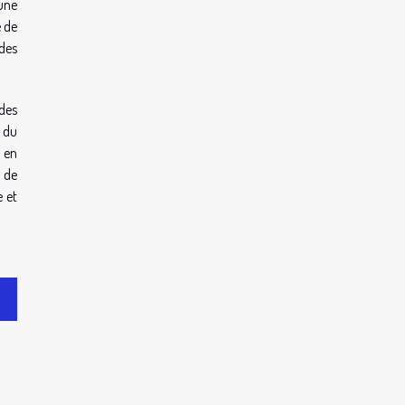
 une
é de
des
des
 du
 en
t de
e et