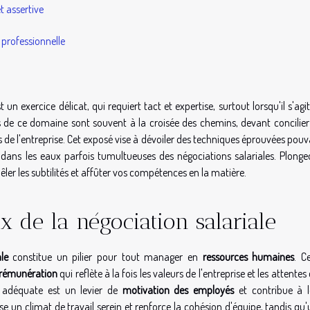
 assertive
 professionnelle
un exercice délicat, qui requiert tact et expertise, surtout lorsqu'il s'agi
 de ce domaine sont souvent à la croisée des chemins, devant concilier 
s de l'entreprise. Cet exposé vise à dévoiler des techniques éprouvées pou
 dans les eaux parfois tumultueuses des négociations salariales. Plonge
r les subtilités et affûter vos compétences en la matière.
 de la négociation salariale
le
constitue un pilier pour tout manager en
ressources humaines
. C
 rémunération
qui reflète à la fois les valeurs de l'entreprise et les attentes
le adéquate est un levier de
motivation des employés
et contribue à l
rise un climat de travail serein et renforce la cohésion d'équipe, tandis qu