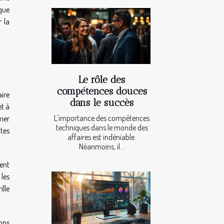
ique
r la
Le rôle des
compétences douces
aire
dans le succès
et à
L'importance des compétences
rmer
techniques dans le monde des
ntes
affaires est indéniable.
Néanmoins, il...
ment
 les
ille
ons