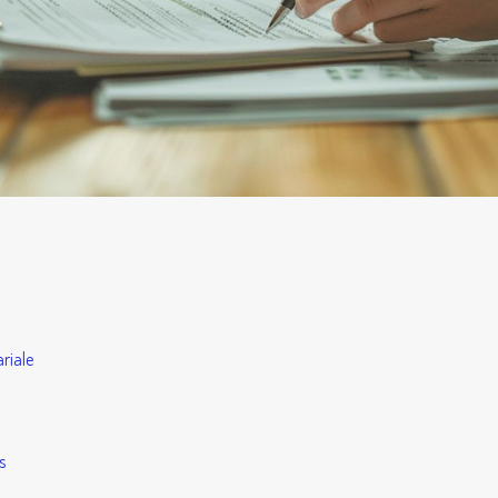
riale
s