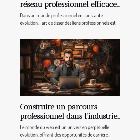
réseau professionnel efficace
dès le début de votre carrière
Dans un monde professionnel en constante
évolution, l'art de tisser des liens professionnels est...
Construire un parcours
professionnel dans l'industrie
du web : conseils et stratégies
Le monde du web est un univers en perpétuelle
évolution, offrant des opportunités de carrière...