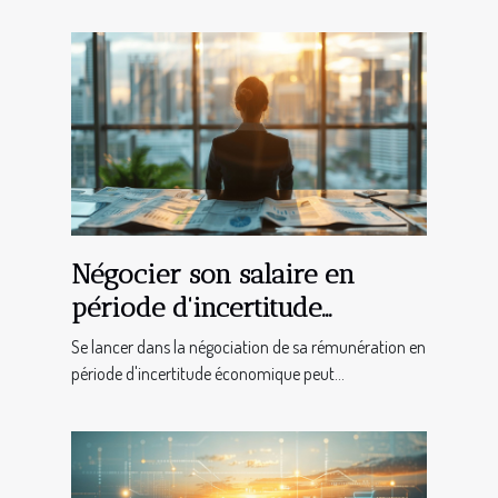
Négocier son salaire en
période d'incertitude
économique techniques et
Se lancer dans la négociation de sa rémunération en
timing pour maximiser sa
période d'incertitude économique peut...
rémunération