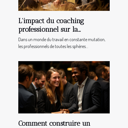
L'impact du coaching
professionnel sur la
progression de carrière dans
Dans un monde du travail en constante mutation,
les régions de la Loire et de
les professionnels de toutes les sphères...
la Haute-Loire
Comment construire un