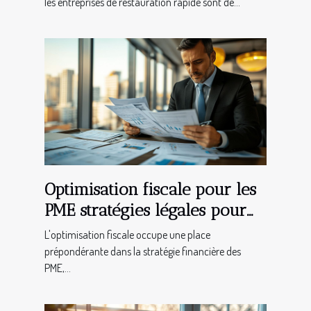
les entreprises de restauration rapide sont de...
Optimisation fiscale pour les
PME stratégies légales pour
diminuer vos impôts
L'optimisation fiscale occupe une place
prépondérante dans la stratégie financière des
PME,...