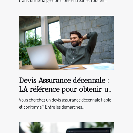
transformer la gestion d'une entreprise, tout en...
Devis Assurance décennale :
LA référence pour obtenir un
document en bonne et due
Vous cherchez un devis assurance décennale fiable
forme !
et conforme ? Entre les démarches...