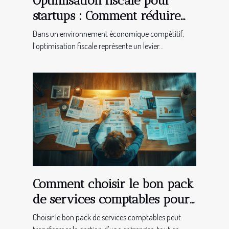
Optimisation fiscale pour
startups : Comment réduire
légalement vos charges ?
Dans un environnement économique compétitif,
l'optimisation fiscale représente un levier...
Comment choisir le bon pack
de services comptables pour
votre entreprise ?
Choisir le bon pack de services comptables peut