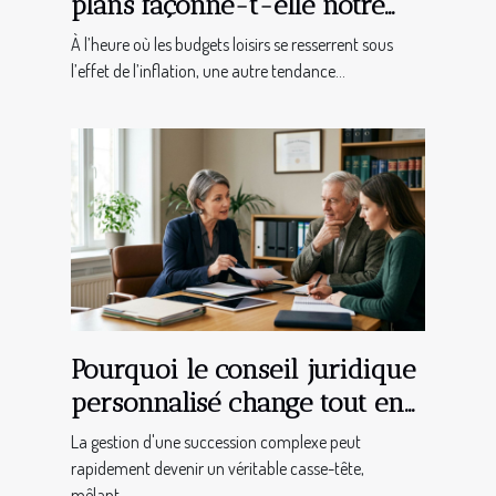
plans façonne-t-elle notre
façon de consommer la
À l’heure où les budgets loisirs se resserrent sous
culture ?
l’effet de l’inflation, une autre tendance...
Pourquoi le conseil juridique
personnalisé change tout en
cas de succession complexe
La gestion d'une succession complexe peut
rapidement devenir un véritable casse-tête,
mêlant...