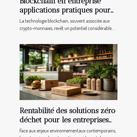
Blockchain en entreprise
applications pratiques pour
la sécurisation des
La technologie blockchain, souvent associée aux
transactions
crypto-monnaies, revêt un potentiel considérable...
Rentabilité des solutions zéro
déchet pour les entreprises
de restauration rapide
Face aux enjeux environnementaux contemporains,